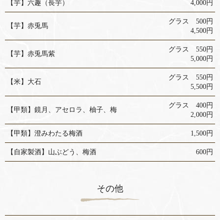
【芋】六趣（長芋）
4,000円
グラス 500円
【芋】赤兎馬
4,500円
グラス 550円
【芋】赤兎馬紫
5,000円
グラス 550円
【米】大石
5,500円
グラス 400円
【甲類】鏡月、アセロラ、柚子、梅
2,000円
【甲類】澄みわたる梅酒
1,500円
【自家製酒】山ぶどう、梅酒
600円
その他